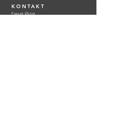
KONTAKT
Frøset Østre
Hangerslettvegen 232
7070 Bosberg
Tlf:
48126713
kari@frosetostre.no
Frøset Østre er stolt medlem av
Trondheims matperler
INFORMASJON
Om oss
Lei stedet
Transport
Kontakt oss
Personvern