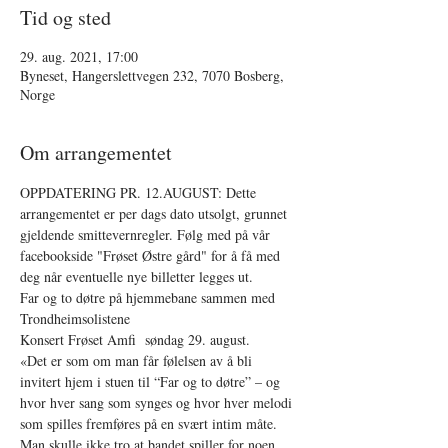
Tid og sted
29. aug. 2021, 17:00
Byneset, Hangerslettvegen 232, 7070 Bosberg,
Norge
Om arrangementet
OPPDATERING PR. 12.AUGUST: Dette 
arrangementet er per dags dato utsolgt, grunnet 
gjeldende smittevernregler. Følg med på vår 
facebookside "Frøset Østre gård" for å få med 
deg når eventuelle nye billetter legges ut.
Far og to døtre på hjemmebane sammen med 
Trondheimsolistene
Konsert Frøset Amfi  søndag 29. august. 
«Det er som om man får følelsen av å bli 
invitert hjem i stuen til “Far og to døtre” – og 
hvor hver sang som synges og hvor hver melodi 
som spilles fremføres på en svært intim måte. 
Man skulle ikke tro at bandet spiller for noen 